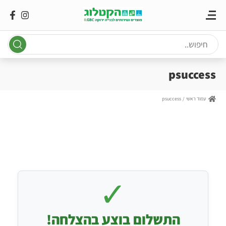
Ski
t
conten
psuccess
עמוד ראשי
psuccess
✓
התשלום בוצע בהצלחה!