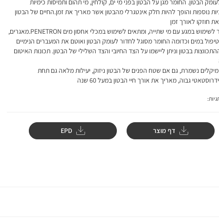
עומק הבטון. החומר מגן על הבטון בפני מי ים, קולחין, מי תהום ותמיסות כימיות
ות נוספות והופך להיות חלק אינטגרלי מהבטון אשר מאריך את זמן.החיים של הבטון
ת חוזקו לאורך זמן
, מאושר לשימוש במגע עם מי שתייה, ומתאים לשימוש במכלי אחסון מים PENETRON.מאגרים,
יפול במים וכדומה החומר מסוגל לחדור לעומק הבטון ואוטם את המעברים הנימיים
התכווצות בבטון וניתן ליישמו על הצד החיובי והצד השלילי של הבטון. תכונות האיטום
מיקלים נשמרת, גם אם שטח הפנים של הבטון ניזוק, יעילות מלאה גם תחת
רוסטאטי גבוה, מאריך את אורך חיי הבטון במעל 60 שנה
יות:
דף מוצר
EPD