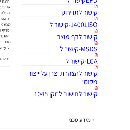
והגנה ל
אגרסיבי
קישור לתו ירוק
ומעלה א
14001ISO-קישור ל
מפעלי ט
וסדקי ה
קישור לדף מוצר
וההגנה
מפני כי
MSDS-קישור ל
.לחץ היד
LCA-קישור ל
רשימת תג
קישור להצהרת יצרן על ייצור
מקומי
קישור לחישוב לתקן 1045
+ מידע טכני