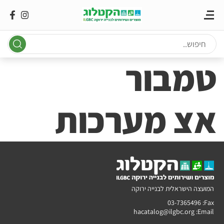
Ski
t
conten
טמבור
אצ מערכות
המועצה הישראלית לבנייה ירוקה
03-7365496
Fax:
hacatalog@ilgbc.org
Email: