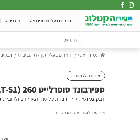
Ski
t
conten
חומרים בעלי תו סביבתי
מוצרים
עמוד ראשי
חומרים בעלי תקן / תו סביבתי
דבקים
חזרה לקטגוריה
ספירבונד סופרלייט 260 (C1T-S1)
דבק צמנטי קל להדבקת כל סוגי האריחים ולרובי סוג
א.צ. טכנולוגיות מתקדמות לבניה
– תערוב