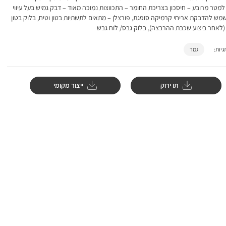
מטר מרובע – חיסכון בצריכת החומר – התכווצות נמוכה מאוד – דבק גמיש בעל עיווי
משמש להדבקת אריחי קרמיקה סופגת, פורצלן – מתאים לתשתיות בטון וטיח, בלוק בטון
 (לאחר ביצוע שכבת ההרבצה), בלוק גבס/ לוח גבש
גמר
יות:
תו ירוק
ייצור מקומי