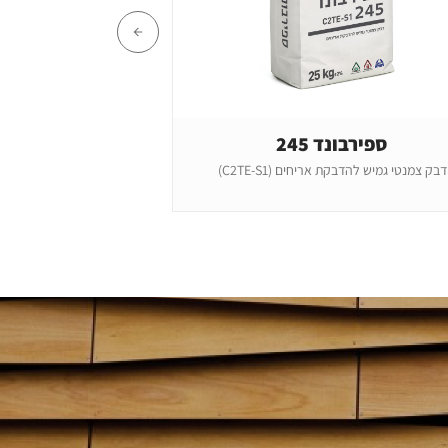
ספירבונד 245
טופמיקס – דב
דבק צמנטי גמיש להדבקת אריחים (C2TE-S1)
7