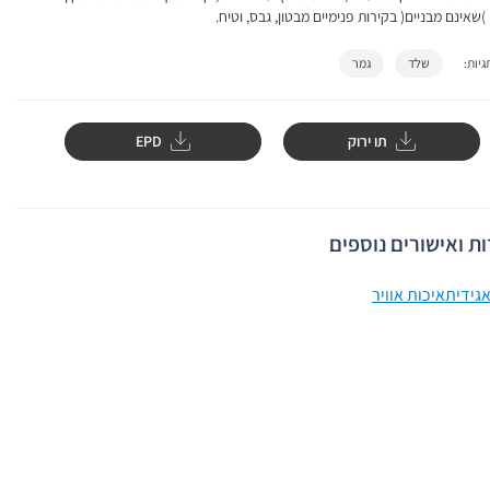
)שאינם מבניים( בקירות פנימיים מבטון, גבס, וטיח.
שלד
גמר
יות:
תו ירוק
EPD
ת ואישורים נוספים
גידית
איכות אוויר