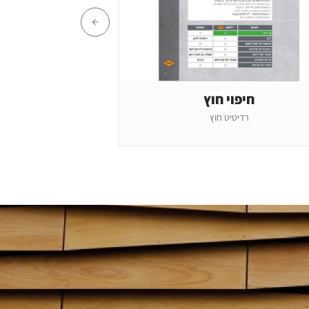
חיפוי חוץ
 pro
רדיטיט חוץ
טיח חזק במיוחד להדבקה ו
סל