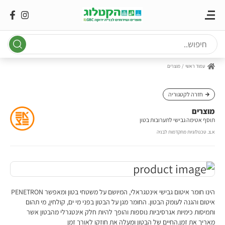
Ski
t
conten
עמוד ראשי
מוצרים
חזרה לקטגוריה
מוצרים
תוסף אטימה גבישי לתערובות בטון
א.צ. טכנולוגיות מתקדמות לבניה
הינו חומר איטום גבישי אינטגראלי, המיושם על משטחי בטון ומאפשר PENETRON
איטום והגנה לעומק הבטון. החומר מגן על הבטון בפני מי ים, קולחין, מי תהום
ותמיסות כימיות אגרסיביות נוספות והופך להיות חלק אינטגרלי מהבטון אשר
מאריך את זמן.החיים של הבטון ומעלה את חוזקו לאורך זמן