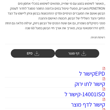
, מאושר לשימוש במגע עם מי שתייה, ומתאים לשימוש במכלי אחסון מים
PENETRON.מאגרים, מפעלי טיפול במים וכדומה החומר מסוגל לחדור לעומק
הבטון ואוטם את המעברים הנימיים וסדקי ההתכווצות בבטון וניתן ליישמו על הצד
החיובי והצד השלילי של הבטון. תכונות האיטום וההגנה
מפני כימיקלים נשמרת, גם אם שטח הפנים של הבטון ניזוק, יעילות מלאה גם תחת
.לחץ הידרוסטאטי גבוה, מאריך את אורך חיי הבטון במעל 60 שנה
רשימת תגיות:
דף מוצר
EPD
EPDקישור ל
קישור לתו ירוק
14001ISO-קישור ל
קישור לדף מוצר