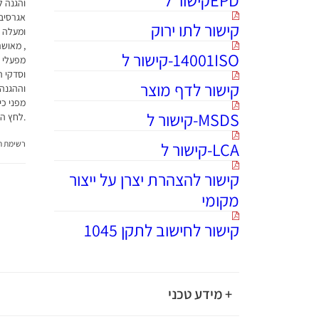
והגנה ל
אגרסיבי
קישור לתו ירוק
ומעלה א
14001ISO-קישור ל
מפעלי ט
וסדקי ה
קישור לדף מוצר
וההגנה
מפני כי
MSDS-קישור ל
.לחץ היד
LCA-קישור ל
רשימת תג
קישור להצהרת יצרן על ייצור
מקומי
קישור לחישוב לתקן 1045
+ מידע טכני