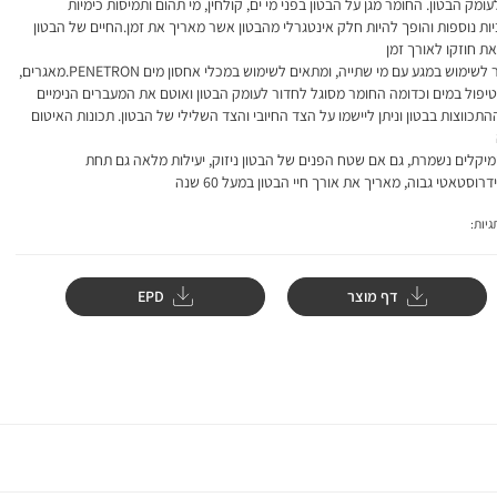
עומק הבטון. החומר מגן על הבטון בפני מי ים, קולחין, מי תהום ותמיסות כימיות
ות נוספות והופך להיות חלק אינטגרלי מהבטון אשר מאריך את זמן.החיים של הבטון
ת חוזקו לאורך זמן
, מאושר לשימוש במגע עם מי שתייה, ומתאים לשימוש במכלי אחסון מים PENETRON.מאגרים,
יפול במים וכדומה החומר מסוגל לחדור לעומק הבטון ואוטם את המעברים הנימיים
התכווצות בבטון וניתן ליישמו על הצד החיובי והצד השלילי של הבטון. תכונות האיטום
מיקלים נשמרת, גם אם שטח הפנים של הבטון ניזוק, יעילות מלאה גם תחת
רוסטאטי גבוה, מאריך את אורך חיי הבטון במעל 60 שנה
יות:
דף מוצר
EPD