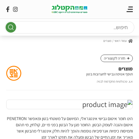
Ski
t
conten
עמוד ראשי
מוצרים
חזרה לקטגוריה
מוצרים
תוסף אטימה גבישי לתערובות בטון
א.צ. טכנולוגיות מתקדמות לבניה
הינו חומר איטום גבישי אינטגראלי, המיושם על משטחי בטון ומאפשר PENETRON
איטום והגנה לעומק הבטון. החומר מגן על הבטון בפני מי ים, קולחין, מי תהום
ותמיסות כימיות אגרסיביות נוספות והופך להיות חלק אינטגרלי מהבטון אשר
מאריך את זמן.החיים של הבטון ומעלה את חוזקו לאורך זמן