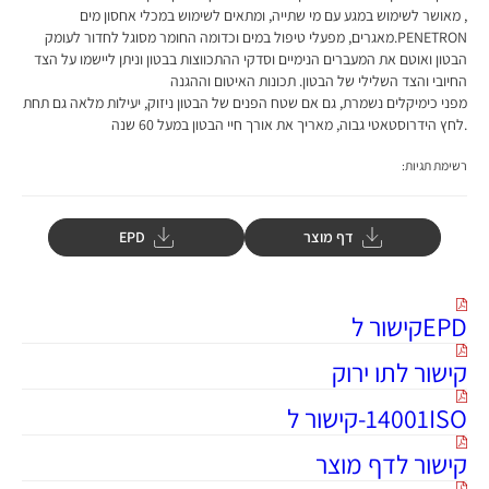
, מאושר לשימוש במגע עם מי שתייה, ומתאים לשימוש במכלי אחסון מים
PENETRON.מאגרים, מפעלי טיפול במים וכדומה החומר מסוגל לחדור לעומק
הבטון ואוטם את המעברים הנימיים וסדקי ההתכווצות בבטון וניתן ליישמו על הצד
החיובי והצד השלילי של הבטון. תכונות האיטום וההגנה
מפני כימיקלים נשמרת, גם אם שטח הפנים של הבטון ניזוק, יעילות מלאה גם תחת
.לחץ הידרוסטאטי גבוה, מאריך את אורך חיי הבטון במעל 60 שנה
רשימת תגיות:
דף מוצר
EPD
EPDקישור ל
קישור לתו ירוק
14001ISO-קישור ל
קישור לדף מוצר