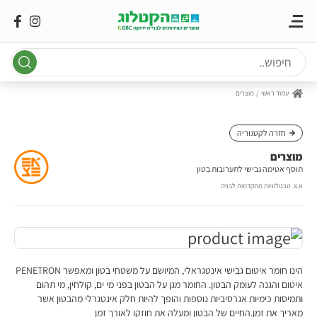
Ski
t
conten
עמוד ראשי
מוצרים
חזרה לקטגוריה
מוצרים
תוסף אטימה גבישי לתערובות בטון
א.צ. טכנולוגיות מתקדמות לבניה
הינו חומר איטום גבישי אינטגראלי, המיושם על משטחי בטון ומאפשר PENETRON
איטום והגנה לעומק הבטון. החומר מגן על הבטון בפני מי ים, קולחין, מי תהום
ותמיסות כימיות אגרסיביות נוספות והופך להיות חלק אינטגרלי מהבטון אשר
מאריך את זמן.החיים של הבטון ומעלה את חוזקו לאורך זמן