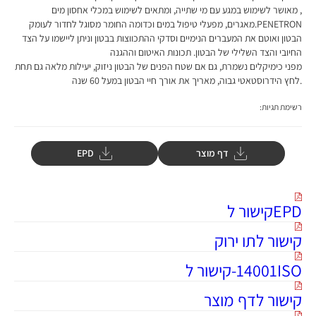
, מאושר לשימוש במגע עם מי שתייה, ומתאים לשימוש במכלי אחסון מים
PENETRON.מאגרים, מפעלי טיפול במים וכדומה החומר מסוגל לחדור לעומק
הבטון ואוטם את המעברים הנימיים וסדקי ההתכווצות בבטון וניתן ליישמו על הצד
החיובי והצד השלילי של הבטון. תכונות האיטום וההגנה
מפני כימיקלים נשמרת, גם אם שטח הפנים של הבטון ניזוק, יעילות מלאה גם תחת
.לחץ הידרוסטאטי גבוה, מאריך את אורך חיי הבטון במעל 60 שנה
רשימת תגיות:
דף מוצר
EPD
EPDקישור ל
קישור לתו ירוק
14001ISO-קישור ל
קישור לדף מוצר