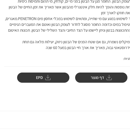
עומק הבטון. החומר מגן על הבטון בפני מי ים, קולחין, מי תהום ותמיסות כימיות
ות נוספות והופך להיות חלק אינטגרלי מהבטון אשר מאריך את זמן.החיים של הבטון
ת חוזקו לאורך זמן
, מאושר לשימוש במגע עם מי שתייה, ומתאים לשימוש במכלי אחסון מים PENETRON.מאגרים,
יפול במים וכדומה החומר מסוגל לחדור לעומק הבטון ואוטם את המעברים הנימיים
התכווצות בבטון וניתן ליישמו על הצד החיובי והצד השלילי של הבטון. תכונות האיטום
מיקלים נשמרת, גם אם שטח הפנים של הבטון ניזוק, יעילות מלאה גם תחת
רוסטאטי גבוה, מאריך את אורך חיי הבטון במעל 60 שנה
יות:
דף מוצר
EPD