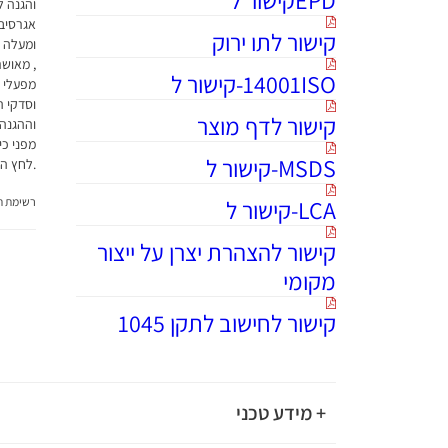
והגנה ל
אגרסיבי
קישור לתו ירוק
ומעלה א
14001ISO-קישור ל
מפעלי ט
וסדקי ה
קישור לדף מוצר
וההגנה
מפני כי
MSDS-קישור ל
.לחץ היד
LCA-קישור ל
רשימת תג
קישור להצהרת יצרן על ייצור
מקומי
קישור לחישוב לתקן 1045
+ מידע טכני