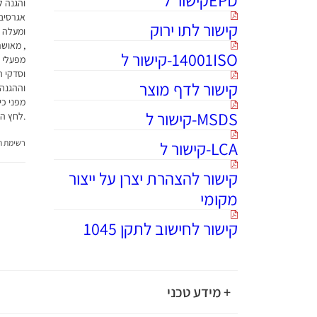
והגנה ל
אגרסיבי
קישור לתו ירוק
ומעלה א
14001ISO-קישור ל
מפעלי ט
וסדקי ה
קישור לדף מוצר
וההגנה
מפני כי
MSDS-קישור ל
.לחץ היד
LCA-קישור ל
רשימת תג
קישור להצהרת יצרן על ייצור
מקומי
קישור לחישוב לתקן 1045
+ מידע טכני