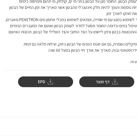
עומק הבטון. החומר מגן על הבטון בפני מי ים, קולחין, מי תהום ותמיסות כימיות
ות נוספות והופך להיות חלק אינטגרלי מהבטון אשר מאריך את זמן.החיים של הבטון
ת חוזקו לאורך זמן
, מאושר לשימוש במגע עם מי שתייה, ומתאים לשימוש במכלי אחסון מים PENETRON.מאגרים,
יפול במים וכדומה החומר מסוגל לחדור לעומק הבטון ואוטם את המעברים הנימיים
התכווצות בבטון וניתן ליישמו על הצד החיובי והצד השלילי של הבטון. תכונות האיטום
מיקלים נשמרת, גם אם שטח הפנים של הבטון ניזוק, יעילות מלאה גם תחת
רוסטאטי גבוה, מאריך את אורך חיי הבטון במעל 60 שנה
יות:
דף מוצר
EPD