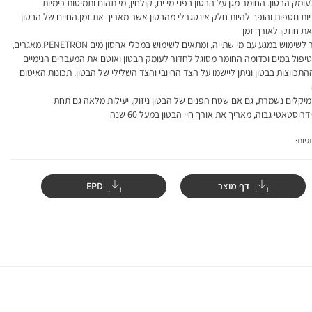
עומק הבטון. החומר מגן על הבטון בפני מי ים, קולחין, מי תהום ותמיסות כימיות
ות נוספות והופך להיות חלק אינטגרלי מהבטון אשר מאריך את זמן.החיים של הבטון
ת חוזקו לאורך זמן
, מאושר לשימוש במגע עם מי שתייה, ומתאים לשימוש במכלי אחסון מים PENETRON.מאגרים,
יפול במים וכדומה החומר מסוגל לחדור לעומק הבטון ואוטם את המעברים הנימיים
התכווצות בבטון וניתן ליישמו על הצד החיובי והצד השלילי של הבטון. תכונות האיטום
מיקלים נשמרת, גם אם שטח הפנים של הבטון ניזוק, יעילות מלאה גם תחת
רוסטאטי גבוה, מאריך את אורך חיי הבטון במעל 60 שנה
יות:
דף מוצר
EPD