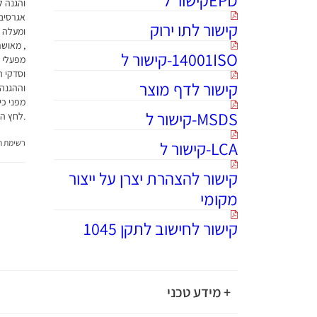
והגנה ל
אגרסיבי
קישור לתו ירוק
ומעלה א
14001ISO-קישור ל
מפעלי ט
וסדקי ה
קישור לדף מוצר
וההגנה
מפני כי
MSDS-קישור ל
.לחץ היד
LCA-קישור ל
רשימת תג
קישור להצהרת יצרן על ייצור
מקומי
קישור לחישוב לתקן 1045
+ מידע טכני