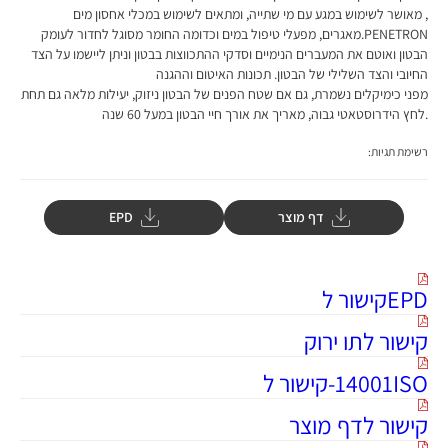
, מאושר לשימוש במגע עם מי שתייה, ומתאים לשימוש במכלי אחסון מים
PENETRON.מאגרים, מפעלי טיפול במים וכדומה החומר מסוגל לחדור לעומק
הבטון ואוטם את המעברים הנימיים וסדקי ההתכווצות בבטון וניתן ליישמו על הצד
החיובי והצד השלילי של הבטון. תכונות האיטום וההגנה
מפני כימיקלים נשמרת, גם אם שטח הפנים של הבטון ניזוק, יעילות מלאה גם תחת
.לחץ הידרוסטאטי גבוה, מאריך את אורך חיי הבטון במעל 60 שנה
רשימת תגיות:
דף מוצר
EPD
EPDקישור ל
קישור לתו ירוק
14001ISO-קישור ל
קישור לדף מוצר