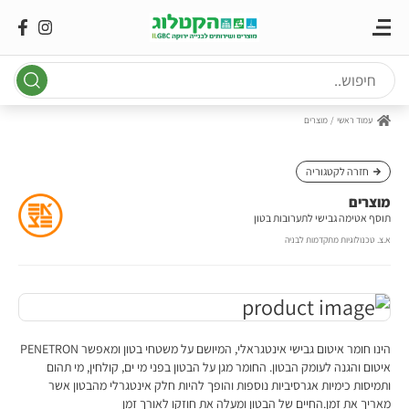
Ski
t
conten
עמוד ראשי
מוצרים
חזרה לקטגוריה
מוצרים
תוסף אטימה גבישי לתערובות בטון
א.צ. טכנולוגיות מתקדמות לבניה
הינו חומר איטום גבישי אינטגראלי, המיושם על משטחי בטון ומאפשר PENETRON
איטום והגנה לעומק הבטון. החומר מגן על הבטון בפני מי ים, קולחין, מי תהום
ותמיסות כימיות אגרסיביות נוספות והופך להיות חלק אינטגרלי מהבטון אשר
מאריך את זמן.החיים של הבטון ומעלה את חוזקו לאורך זמן