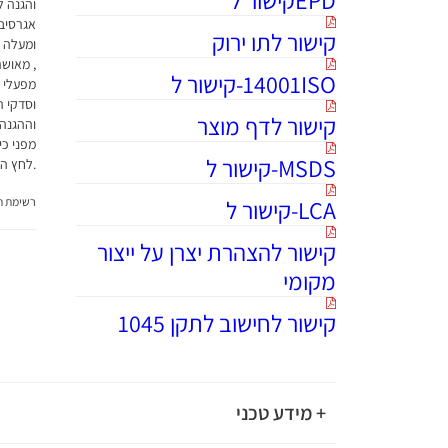
והגנה ל
אגרסיבי
קישור לתו ירוק
ומעלה א
14001ISO-קישור ל
מפעלי ט
וסדקי ה
קישור לדף מוצר
וההגנה
מפני כי
MSDS-קישור ל
.לחץ היד
LCA-קישור ל
רשימת תג
קישור להצהרת יצרן על ייצור
מקומי
קישור לחישוב לתקן 1045
+ מידע טכני