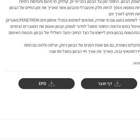
עומק הבטון. החומר מגן על הבטון בפני מי ים, קולחין, מי תהום ותמיסות כימיות
ות נוספות והופך להיות חלק אינטגרלי מהבטון אשר מאריך את זמן.החיים של הבטון
ת חוזקו לאורך זמן
, מאושר לשימוש במגע עם מי שתייה, ומתאים לשימוש במכלי אחסון מים PENETRON.מאגרים,
יפול במים וכדומה החומר מסוגל לחדור לעומק הבטון ואוטם את המעברים הנימיים
התכווצות בבטון וניתן ליישמו על הצד החיובי והצד השלילי של הבטון. תכונות האיטום
מיקלים נשמרת, גם אם שטח הפנים של הבטון ניזוק, יעילות מלאה גם תחת
רוסטאטי גבוה, מאריך את אורך חיי הבטון במעל 60 שנה
יות:
דף מוצר
EPD